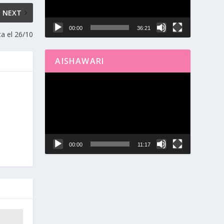
NEXT
00:00
36:21
a el 26/10
AISHAWARI
Reproductor
de
vídeo
00:00
11:17