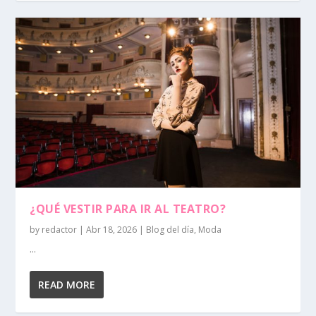
¿QUÉ VESTIR PARA IR AL TEATRO?
by
redactor
|
Abr 18, 2026
|
Blog del día
,
Moda
...
READ MORE