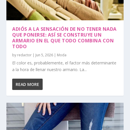
ADIÓS A LA SENSACIÓN DE NO TENER NADA
QUE PONERSE: ASÍ SE CONSTRUYE UN
ARMARIO EN EL QUE TODO COMBINA CON
TODO
by
redactor
|
Jun 5, 2026
|
Moda
El color es, probablemente, el factor más determinante
a la hora de llenar nuestro armario. La...
READ MORE