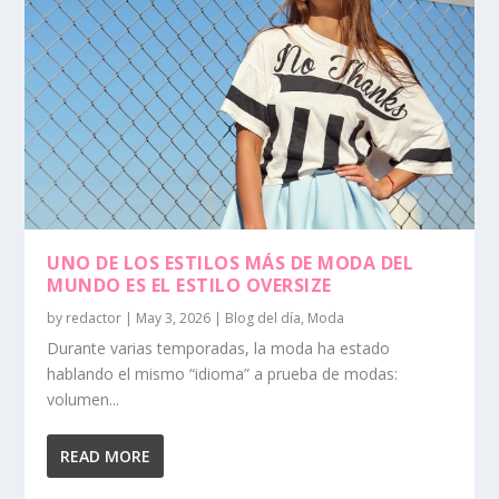
UNO DE LOS ESTILOS MÁS DE MODA DEL
MUNDO ES EL ESTILO OVERSIZE
by
redactor
|
May 3, 2026
|
Blog del día
,
Moda
Durante varias temporadas, la moda ha estado
hablando el mismo “idioma” a prueba de modas:
volumen...
READ MORE