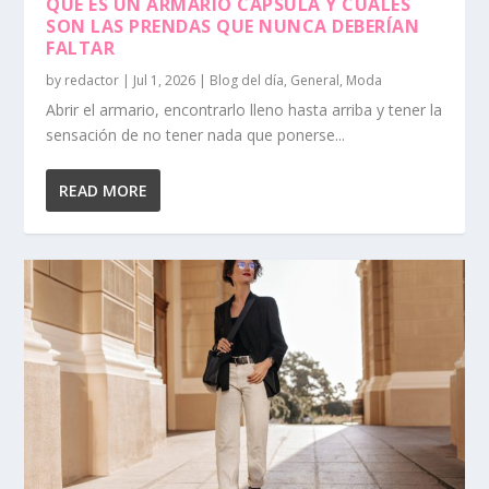
QUÉ ES UN ARMARIO CÁPSULA Y CUÁLES
SON LAS PRENDAS QUE NUNCA DEBERÍAN
FALTAR
by
redactor
|
Jul 1, 2026
|
Blog del día
,
General
,
Moda
Abrir el armario, encontrarlo lleno hasta arriba y tener la
sensación de no tener nada que ponerse...
READ MORE