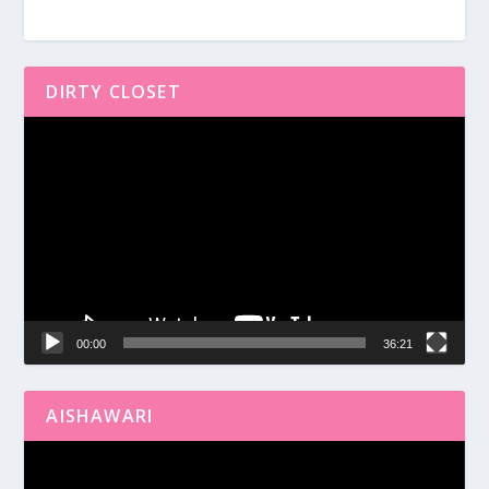
DIRTY CLOSET
Reproductor
de
vídeo
00:00
36:21
AISHAWARI
Reproductor
de