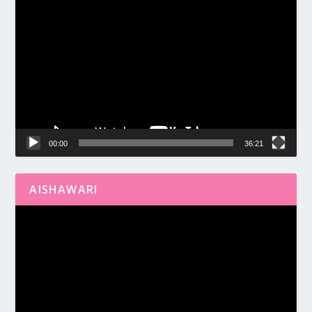
Reproductor
de
vídeo
00:00
36:21
AISHAWARI
Reproductor
de
vídeo