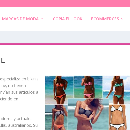
MARCAS DE MODA
COPIA EL LOOK
ECOMMERCES
GL
especializa en bikinis
ine; no tienen
Envían sus artículos a
eciendo en
eadores y
actuales
llis
, australianos. Su