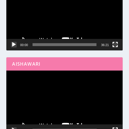
vídeo
00:00
36:21
AISHAWARI
Reproductor
de
vídeo