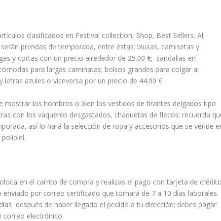
tículos clasificados en Festival collection, Shop, Best Sellers. Al
 serán prendas de temporada, entre éstas: blusas, camisetas y
gas y cortas con un precio alrededor de 25.00 €; sandalias en
 cómodas para largas caminatas; bolsos grandes para colgar al
etras azules o viceversa por un precio de 44.00 €.
e mostrar los hombros o bien los vestidos de tirantes delgados tipo
tras con los vaqueros desgastados, chaquetas de flecos; recuerda qu
mporada, así lo hará la selección de ropa y accesorios que se vende e
polipiel.
loca en el carrito de compra y realizas el pago con tarjeta de crédit
o enviado por correo certificado que tomará de 7 a 10 días laborales.
 días después de haber llegado el pedido a tu dirección; debes pagar
 correo electrónico.