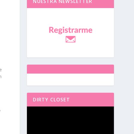
NUESTRA NEWSLETTER
e
n
DIRTY CLOSET
Reproductor
o
de
vídeo