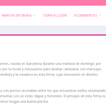
MARCAS DE MODA
COPIA EL LOOK
ECOMMERCES
óvenes, nacida en Barcelona durante una mañana de domingo; por
to por la moda y entusiasmo para diseñar camisetas con mensajes
eriodista y la creadora en esta firma; cuya innovación en diseños
na
con precios accesibles entre los que encuentras estilos estampado
misetas con un estilo Hippie y femenino. El principio de esta firma es
entras tengas una buena percha.