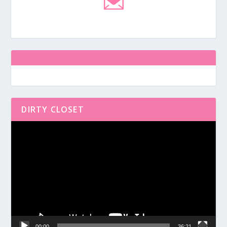
DIRTY CLOSET
Reproductor
de
vídeo
00:00
36:21