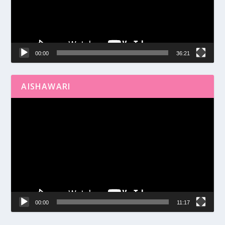
00:00
36:21
AISHAWARI
Reproductor
de
vídeo
00:00
11:17