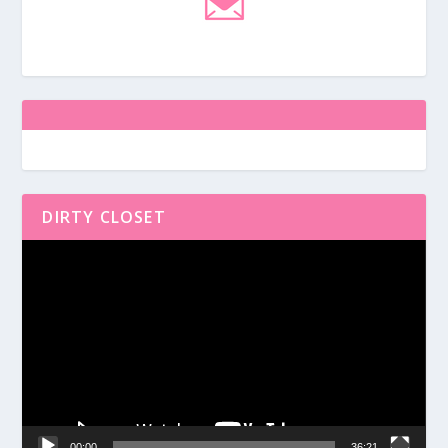
DIRTY CLOSET
Reproductor
de
vídeo
00:00
36:21