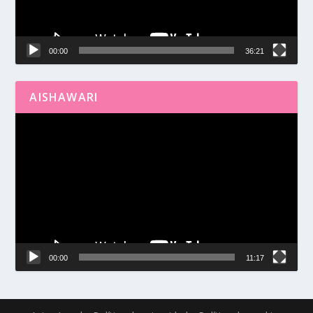
00:00
36:21
AISHAWARI
Reproductor
de
vídeo
00:00
11:17