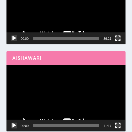
00:00
36:21
AISHAWARI
Reproductor
de
vídeo
00:00
11:17