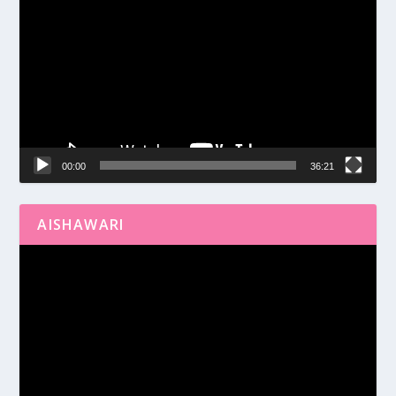
de
vídeo
00:00
36:21
AISHAWARI
Reproductor
de
vídeo