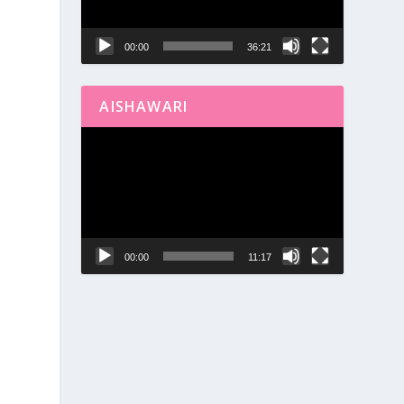
00:00
36:21
AISHAWARI
Reproductor
de
vídeo
00:00
11:17