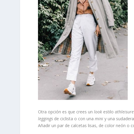
Otra opción es que crees un
look
estilo
athleisure
leggings
de ciclista o con una
mini
y una sudadera 
Añadir un par de calcetas lisas, de color neón o 