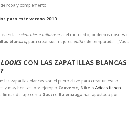
a de ropa y complemento.
ias para este verano 2019
mos en las
celebrities e influencers
del momento, podemos observar
llas blancas,
para crear sus mejores
outfits
de temporada
.
¿Vas a
S
LOOKS
CON LAS ZAPATILLAS BLANCAS
?
ue las zapatillas blancas son el punto clave para crear un estilo
s y muy bonitas, por ejemplo
Converse
,
Nike
o
Adidas tienen
s firmas de lujo como
Gucci
o
Balenciaga
han apostado por