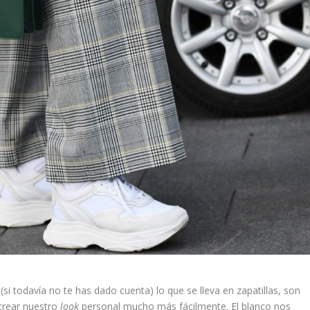
 (si todavía no te has dado cuenta) lo que se lleva en zapatillas, son
crear nuestro
look
personal mucho más fácilmente. El blanco nos