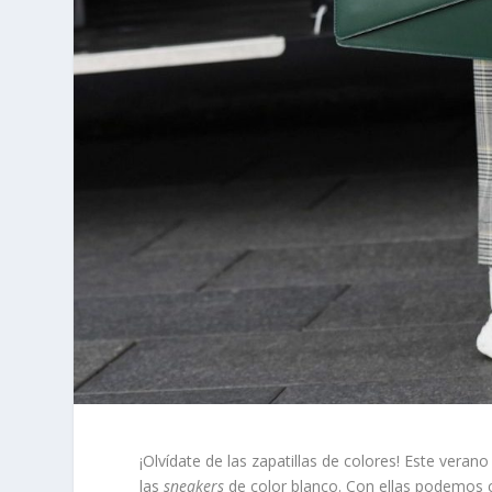
¡Olvídate de las zapatillas de colores! Este verano
las
sneakers
de color blanco. Con ellas podemos 