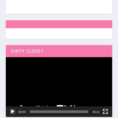
DIRTY CLOSET
Reproductor
de
vídeo
00:00
36:21