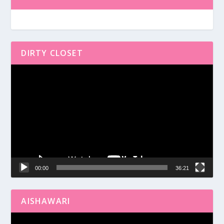
DIRTY CLOSET
Reproductor
de
vídeo
00:00
36:21
AISHAWARI
Reproductor