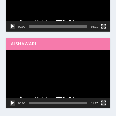
00:00
36:21
AISHAWARI
Reproductor
de
vídeo
00:00
11:17