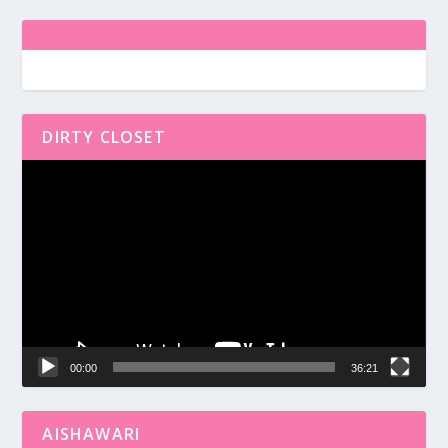
DIRTY CLOSET
Reproductor
de
vídeo
00:00
36:21
AISHAWARI