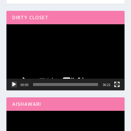
DIRTY CLOSET
Reproductor
de
vídeo
00:00
36:21
AISHAWARI
Reproductor
de
vídeo