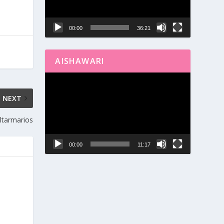
00:00
36:21
AISHAWARI
Reproductor
de
NEXT
vídeo
altarmarios
00:00
11:17