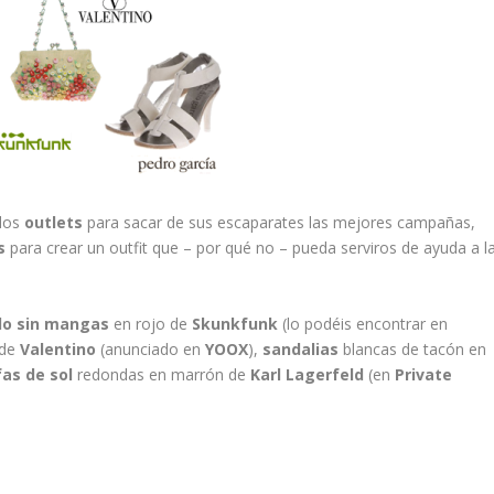
 los
outlets
para sacar de sus escaparates las mejores campañas,
s
para crear un outfit que – por qué no – pueda serviros de ayuda a l
do sin mangas
en rojo de
Skunkfunk
(lo podéis encontrar en
 de
Valentino
(anunciado en
YOOX
),
sandalias
blancas de tacón en
as de sol
redondas en marrón de
Karl Lagerfeld
(en
Private