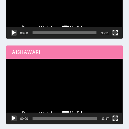
00:00
36:21
AISHAWARI
Reproductor
de
vídeo
00:00
11:17