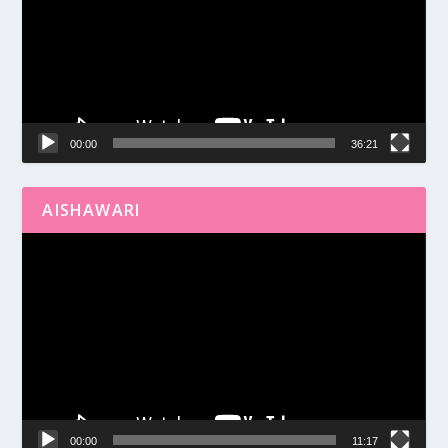
00:00
36:21
AISHAWARI
Reproductor
de
vídeo
00:00
11:17