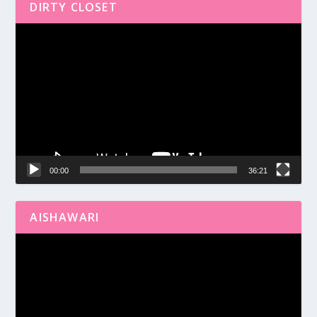
DIRTY CLOSET
Reproductor
de
vídeo
00:00
36:21
AISHAWARI
Reproductor
de
vídeo