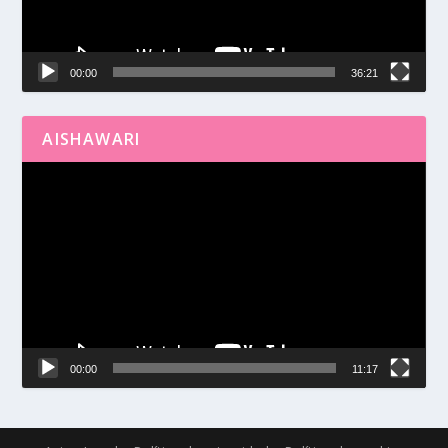
00:00
36:21
AISHAWARI
Reproductor
de
vídeo
00:00
11:17