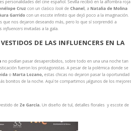
s personalidades del cine español. Sevilla recibió en la alfombra roja
enélope Cruz
con un claśico
look
de
Chanel
, a
Natalia de Molina
Aura Garrido
con un escote infinito que dejó poco a la imaginación.
s que nos dejaron deseando más, pero lo que sí sorprendió a
as
influencers
invitadas a la gala.
 VESTIDOS DE LAS INFLUENCERS EN LA
a
no podían pasar desapercibidos, sobre todo en una una noche tan
fisticación fueron los protagonistas. A pesar de la polémica donde se
eida
o
Marta Lozano,
estas chicas no dejaron pasar la oportunidad
 más bonitos de la noche. Aquí te compartimos ¡algunos de los mejores
vestido de
Ze García.
Un diseño de tul, detalles florales y escote de