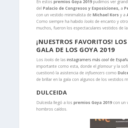
En estos
premios Goya 2019
pudimos ver grande
del
Palacio de Congresos y Exposiciones,
a
P
con un vestido minimalista de
Michael Kors
y a
Como siempre ha habido
looks
de encanto y otro
muchos, fueron los espectaculares vestidos de l
¡NUESTROS FAVORITOS! LOS
GALA DE LOS GOYA 2019
Los
looks
de las
instagramers más
cool
de Españ
importante como esta, donde el
glamour
y la so
cuestionó la asistencia de
influencers
como
Dulc
de brillar en la gala con algunos de los vestidos
DULCEIDA
Dulceida llegó a los
premios Goya 2019
con un 
hombros caídos.