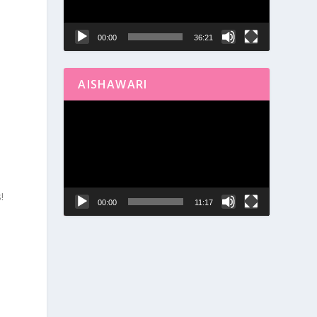
00:00
36:21
AISHAWARI
Reproductor
de
vídeo
!
00:00
11:17