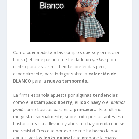
Como buena adicta a las compras que soy (a mucha
honra!) el finde pasado me he dado un
garbeo
por el
centro para visitar mis tiendas preferidas pero,
especialmente, para indagar sobre la
colección de
BLANCO
para la
nueva temporada
…
La firma española apuesta por algunas
tendencias
como el
estampado liberty
, el
look navy
o el
animal
print
como básicos para esta
primavera
. Este último
me gusta especialmente, sobre todo porque antes era
bastante reacia a llevarlo y ahora no hay prenda que se
me resista! Creo que por eso se me ha hecho la boca
agua al ver los
looks animal
que propone la marca…