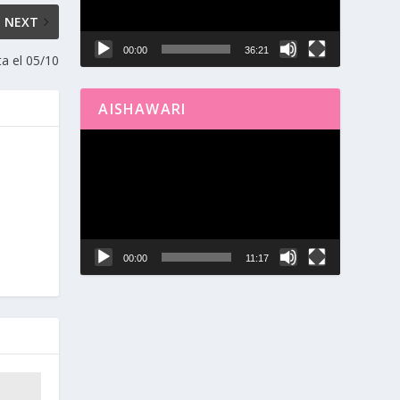
NEXT
00:00
36:21
ta el 05/10
AISHAWARI
Reproductor
de
vídeo
00:00
11:17