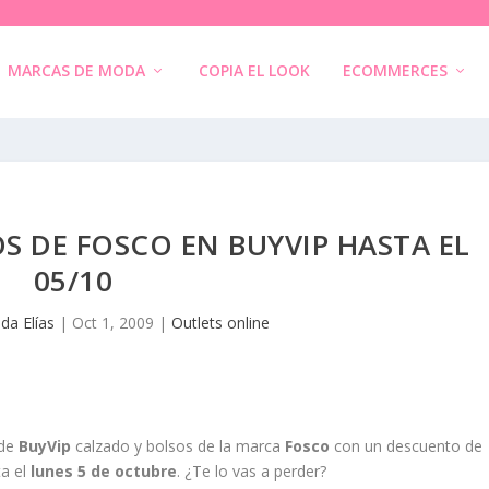
MARCAS DE MODA
COPIA EL LOOK
ECOMMERCES
S DE FOSCO EN BUYVIP HASTA EL
05/10
da Elías
|
Oct 1, 2009
|
Outlets online
 de
BuyVip
calzado y bolsos de la marca
Fosco
con un descuento de
ta el
lunes 5 de octubre
. ¿Te lo vas a perder?