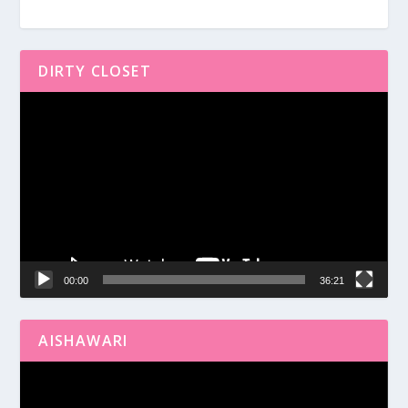
DIRTY CLOSET
Reproductor
de
vídeo
00:00
36:21
AISHAWARI
Reproductor
de