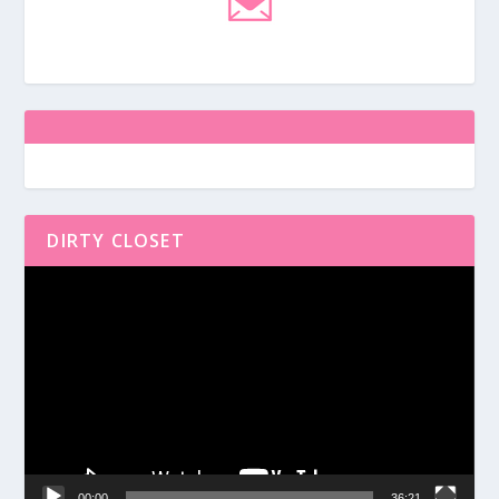
DIRTY CLOSET
Reproductor
de
vídeo
00:00
36:21