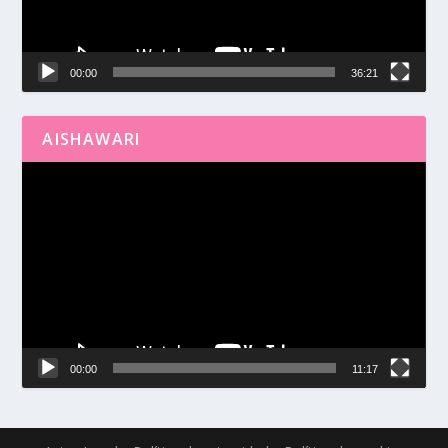
00:00
36:21
AISHAWARI
Reproductor
de
vídeo
00:00
11:17