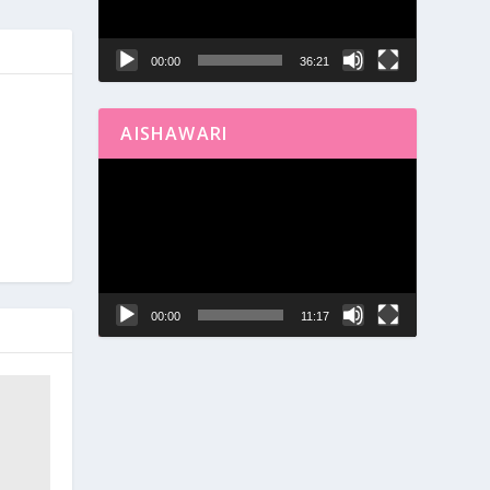
00:00
36:21
AISHAWARI
Reproductor
de
vídeo
00:00
11:17