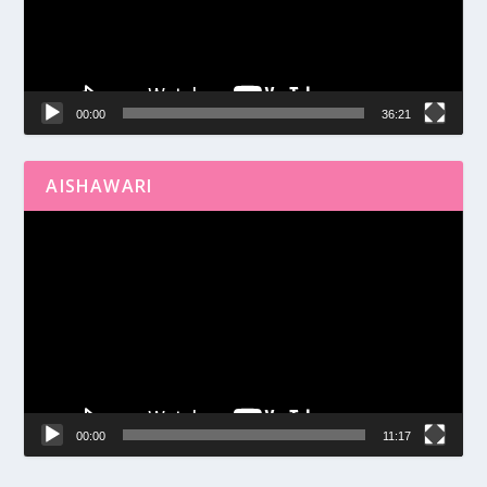
00:00
36:21
AISHAWARI
Reproductor
de
vídeo
00:00
11:17