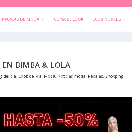
MARCAS DE MODA
COPIA EL LOOK
ECOMMERCES
 EN BIMBA & LOLA
g del día
,
Look del día
,
Moda
,
Noticias moda
,
Rebajas
,
Shopping