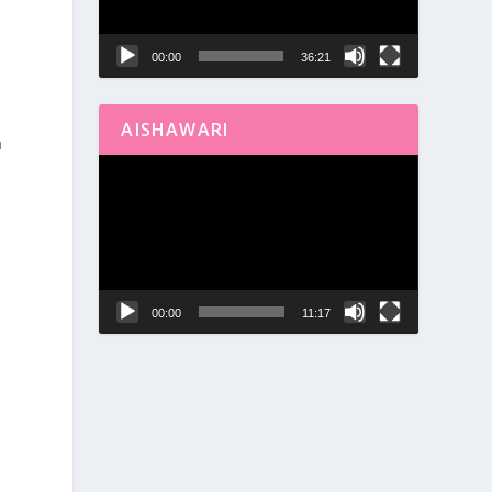
00:00
36:21
AISHAWARI
a
Reproductor
de
vídeo
00:00
11:17