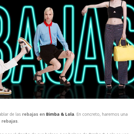
blar de las
rebajas en
Bimba & Lola
. En concreto, haremos una
 rebajas
.