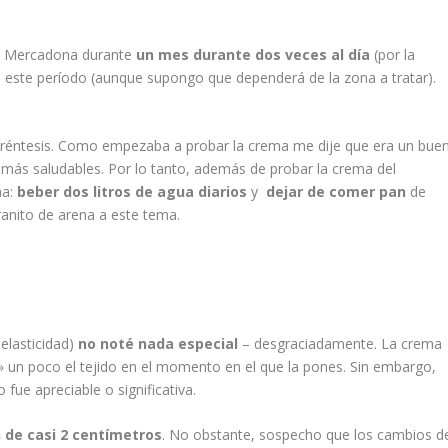
del Mercadona durante
un mes durante dos veces al día
(por la
a este período (aunque supongo que dependerá de la zona a tratar).
réntesis. Como empezaba a probar la crema me dije que era un bue
ás saludables. Por lo tanto, además de probar la crema del
na:
beber dos litros de agua diarios
y
dejar de comer pan
de
ranito de arena a este tema.
 elasticidad)
no noté nada especial
– desgraciadamente. La crema
a» un poco el tejido en el momento en el que la pones. Sin embargo,
 fue apreciable o significativa.
 de casi 2 centímetros
. No obstante, sospecho que los cambios d