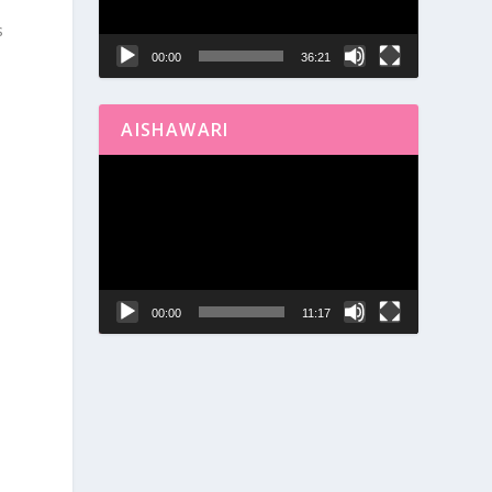
y
s
00:00
36:21
AISHAWARI
Reproductor
de
vídeo
00:00
11:17