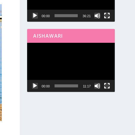
00:00
36:21
AISHAWARI
Reproductor
de
vídeo
00:00
11:17