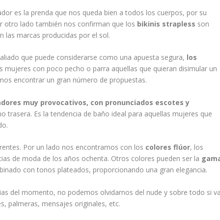
or es la prenda que nos queda bien a todos los cuerpos, por su
or otro lado también nos confirman que los
bikinis strapless
son
n las marcas producidas por el sol.
 aliado que puede considerarse como una apuesta segura,
los
as mujeres con poco pecho o parra aquellas que quieran disimular un
mos encontrar un gran número de propuestas.
dores muy provocativos, con pronunciados escotes y
mo trasera. Es la tendencia de baño ideal para aquellas mujeres que
do.
erentes. Por un lado nos encontramos con los
colores flúor
, los
encias de moda de los años ochenta. Otros colores pueden ser la
gam
inado con tonos plateados, proporcionando una gran elegancia.
ias del momento, no podemos olvidarnos del nude y sobre todo si v
 palmeras, mensajes originales, etc.