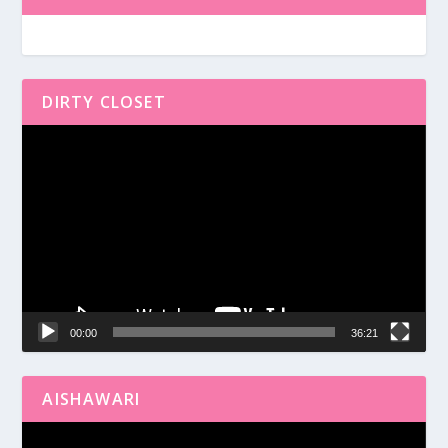
DIRTY CLOSET
Reproductor
de
vídeo
00:00
36:21
AISHAWARI
Reproductor