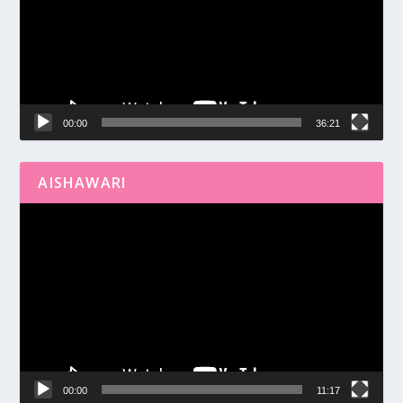
00:00
36:21
AISHAWARI
Reproductor
de
vídeo
00:00
11:17