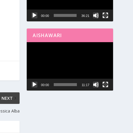
00:00
36:21
AISHAWARI
Reproductor
de
vídeo
00:00
11:17
NEXT
essica Alba