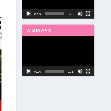
00:00
36:21
AISHAWARI
Reproductor
de
vídeo
00:00
11:17