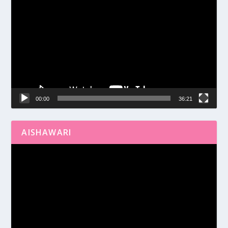
de
vídeo
00:00
36:21
AISHAWARI
Reproductor
de
vídeo