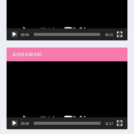
00:00
36:21
AISHAWARI
Reproductor
de
vídeo
00:00
11:17