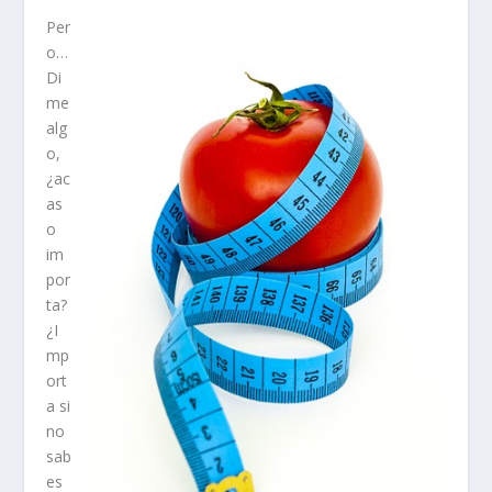
Per
o…
Di
me
alg
o,
¿ac
as
o
im
por
ta?
¿I
mp
ort
a si
no
sab
es