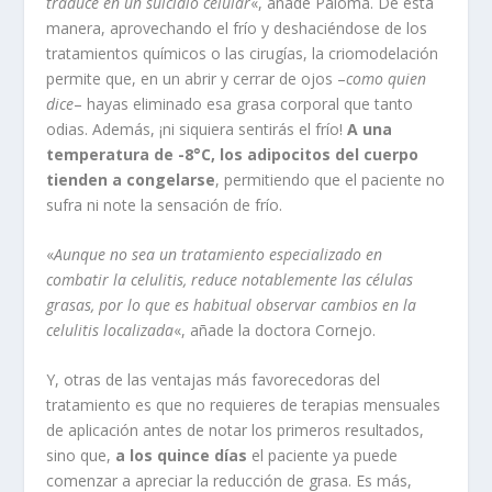
traduce en un suicidio celular
«, añade Paloma. De esta
manera, aprovechando el frío y deshaciéndose de los
tratamientos químicos o las cirugías, la criomodelación
permite que, en un abrir y cerrar de ojos –
como quien
dice
– hayas eliminado esa grasa corporal que tanto
odias. Además, ¡ni siquiera sentirás el frío!
A una
temperatura de -8°C, los adipocitos del cuerpo
tienden a congelarse
, permitiendo que el paciente no
sufra ni note la sensación de frío.
«
Aunque no sea un tratamiento especializado en
combatir la celulitis, reduce notablemente las células
grasas, por lo que es habitual observar cambios en la
celulitis localizada
«, añade la doctora Cornejo.
Y, otras de las ventajas más favorecedoras del
tratamiento es que no requieres de terapias mensuales
de aplicación antes de notar los primeros resultados,
sino que,
a los quince días
el paciente ya puede
comenzar a apreciar la reducción de grasa. Es más,