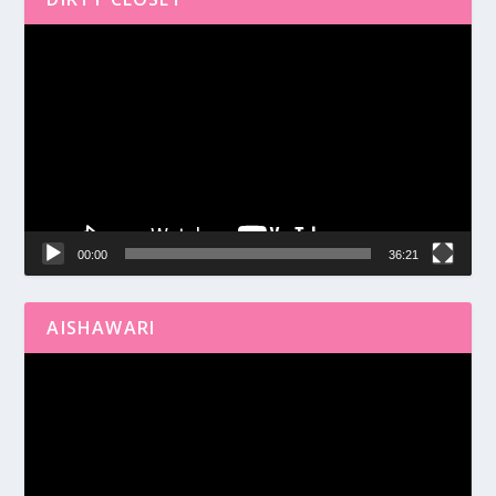
Reproductor
de
vídeo
00:00
36:21
AISHAWARI
Reproductor
de
vídeo