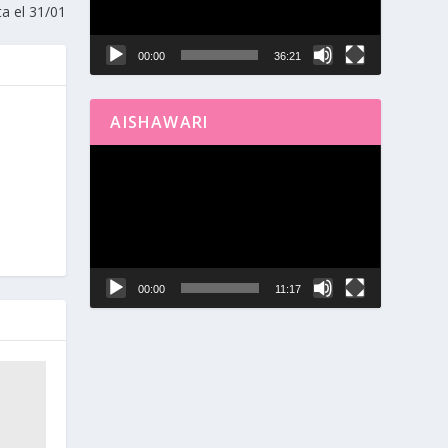
a el 31/01
00:00
36:21
AISHAWARI
Reproductor
de
vídeo
00:00
11:17