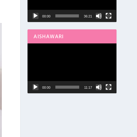
00:00
36:21
AISHAWARI
Reproductor
de
vídeo
00:00
11:17