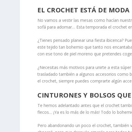
EL CROCHET ESTÁ DE MODA
No vamos a vestir las mesas como hacían nuestra
sofá para adornar… Esta temporada el crochet en 
¿Tienes pensado planear una fiesta ibicenca? Pue
este tejido tan bohemio que tanto nos encantaba
con ese tono de piel moreno que pretendes coger
¿Necesitas más motivos para unirte a esta súper
trasladado también a algunos accesorios como bol
el crochet, siempre puedes comprarte algún acces
CINTURONES Y BOLSOS QUE
Te hemos adelantado antes que el crochet también
flecos… ¡Ya es lo más de lo más! Todo lo bohemio
Pero abandonando un poco el crochet, también ver