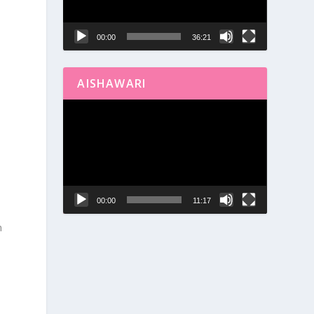
00:00
36:21
AISHAWARI
Reproductor
de
vídeo
.
00:00
11:17
n