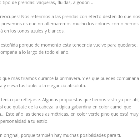
o tipo de prendas: vaqueras, fluidas, algodón…
preocupes! Nos referimos a las prendas con efecto desteñido que no
 sí prevemos es que no alternaremos mucho los colores como hemos
á en los tonos azules y blancos.
 desteñida porque de momento esta tendencia vuelve para quedarse,
compaña a lo largo de todo el año.
as que más tiramos durante la primavera. Y es que puedes combinarla
 y eleva tus looks a la elegancia absoluta.
o tenía que reflejarse. Algunas propuestas que hemos visto ya por ahí,
 que quítate de la cabeza la típica gabardina en color camel que
a… Este año las tienes asimétricas, en color verde pino que está muy
personalidad a tu estilo.
ón original, porque también hay muchas posibilidades para ti.