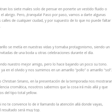
an los siete males solo de pensar en ponerte un vestido fluido o
l abrigo. Pero, ¡tranquila! Paso por paso, vamos a darte algunas
calles de cualquier ciudad, y por supuesto de lo que no puede faltar
.
rillo se metía en nuestras vidas y tomaba protagonismo, siendo un
invitadas de una boda u otras celebraciones durante el día.
 siendo nuestro mejor amigo, pero lo hace bajando un poco su tono.
en el olvido y nos sumimos en un amarillo “pollo” o amarillo “sol”
Christian Siriano, en la presentación de la temporada nos mostrara
ndencia cromática, nosotros sabemos que la cosa irá más allá y que
 del tipo total yellow.
i no te convence lo de ir llamando la atención allá donde vayas,
l resultado será muy top.