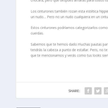
chocará, pero que después amarás para todos tu
Los cinturones también rozan esta estética hip
un nudo… Pero no un nudo cualquiera en un cintu
Estos cinturones podríamos categorizarlos como 
cuerdas.
Sabemos que te hemos dado muchas pautas para
tendrás la cabeza a punto de estallar. Pero, no 
que te mencionamos y verás como tus looks siem
SHARE: