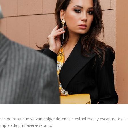
das de ropa que ya van colgando en sus estanterías y escaparates, la
temporada primavera/verano.