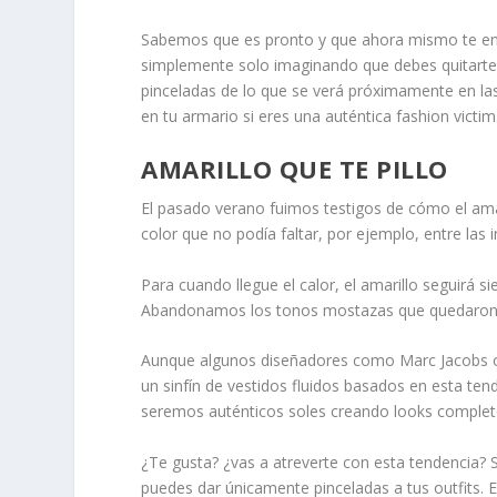
Sabemos que es pronto y que ahora mismo te entr
simplemente solo imaginando que debes quitarte e
pinceladas de lo que se verá próximamente en las 
en tu armario si eres una auténtica fashion victim
AMARILLO QUE TE PILLO
El pasado verano fuimos testigos de cómo el ama
color que no podía faltar, por ejemplo, entre las 
Para cuando llegue el calor, el amarillo seguirá
Abandonamos los tonos mostazas que quedaron ya 
Aunque algunos diseñadores como Marc Jacobs o 
un sinfín de vestidos fluidos basados en esta te
seremos auténticos soles creando looks completos
¿Te gusta? ¿vas a atreverte con esta tendencia? S
puedes dar únicamente pinceladas a tus outfits. E