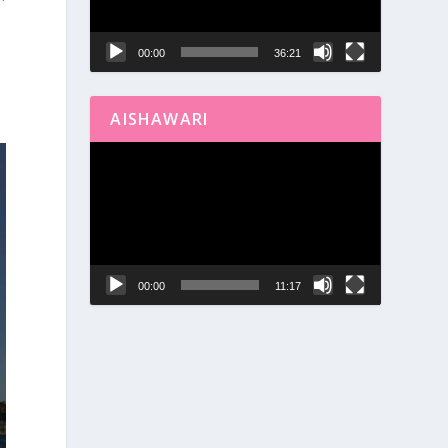
00:00
36:21
AISHAWARI
Reproductor
de
vídeo
00:00
11:17