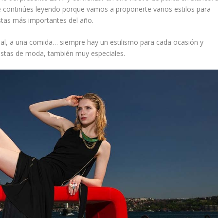
e continúes leyendo porque vamos a proponerte varios estilos para
estas más importantes del año.
ial, a una comida… siempre hay un estilismo para cada ocasión y
estas de moda, también muy especiales.