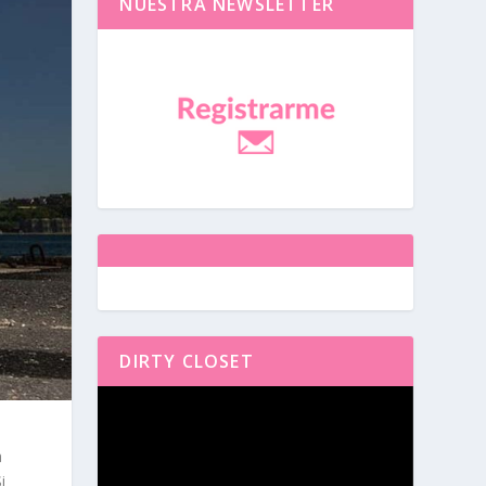
NUESTRA NEWSLETTER
DIRTY CLOSET
Reproductor
de
vídeo
a
i