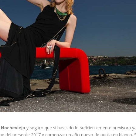
a
Nochevieja
y seguro que si has sido lo suficientemente previsora y
che del presente 2017 y comenzar un año nuevo de punta en blanco. S