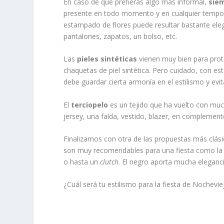
En caso de que prefieras algo más informal,
siem
presente en todo momento y en cualquier tempor
estampado de flores puede resultar bastante eleg
pantalones, zapatos, un bolso, etc.
Las
pieles sintéticas
vienen muy bien para prote
chaquetas de piel sintética. Pero cuidado, con e
debe guardar cierta armonía en el estilismo y evita
El
terciopelo
es un tejido que ha vuelto con muc
jersey, una falda, vestido, blazer, en complemen
Finalizamos con otra de las propuestas más clási
son muy recomendables para una fiesta como la d
o hasta un
clutch
. El negro aporta mucha eleganci
¿Cuál será tu estilismo para la fiesta de Nochevie