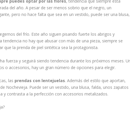
pre puedes optar por las flores
, tendencia que siempre está
ada del año. A pesar de ser menos sobrio que el negro, un
ante, pero no hace falta que sea en un vestido, puede ser una blusa,
gernos del frío. Este año siguen pisando fuerte los abrigos y
sta tendencia no hay que abusar con más de una pieza, siempre se
r que la prenda de piel sintética sea la protagonista.
ha fuerza y seguirá siendo tendencia durante los próximos meses. U
tos o accesorios, hay un gran número de opciones para elegir.
cas, las
prendas con lentejuelas
. Además del estilo que aportan,
e Nochevieja. Puede ser un vestido, una blusa, falda, unos zapatos
a y contrasta a la perfección con accesorios metalizados.
ja?