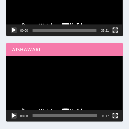
00:00
36:21
AISHAWARI
Reproductor
de
vídeo
00:00
11:17