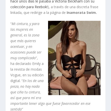
hace unos días le pasaba a Victoria Beckham con su
colección para Reebok!
), a través de una discreta frase
linkada, que redirige a la página de
Inamorata Swim.
“
Mi cintura, y para
las mujeres en
general, es la zona
que más quieres
acentuar, y en
ocasiones puede ser
muy complicado
”,
ha declarado Emily a
la revista de modas
Vogue, en su edición
digital. “
En los de una
pieza, no hay nada
que ciña tu cintura,
así que para mí era
importante tener algo que fuese favorecedor en ese
sentido
”