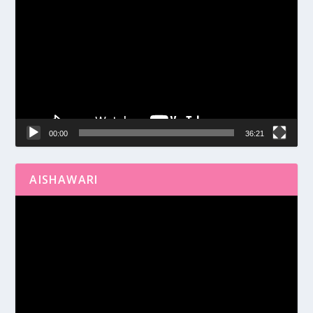
de
vídeo
00:00
36:21
AISHAWARI
Reproductor
de
vídeo