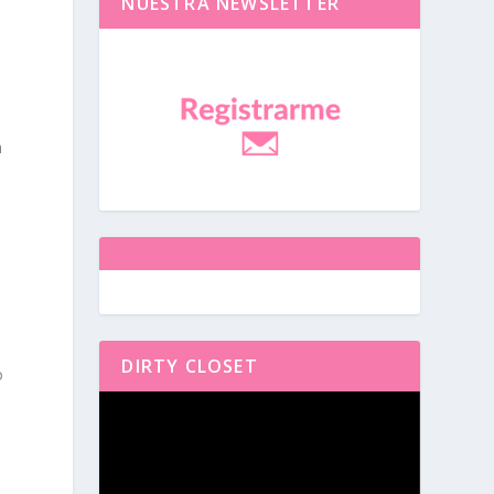
NUESTRA NEWSLETTER
á
n
DIRTY CLOSET
o
Reproductor
de
vídeo