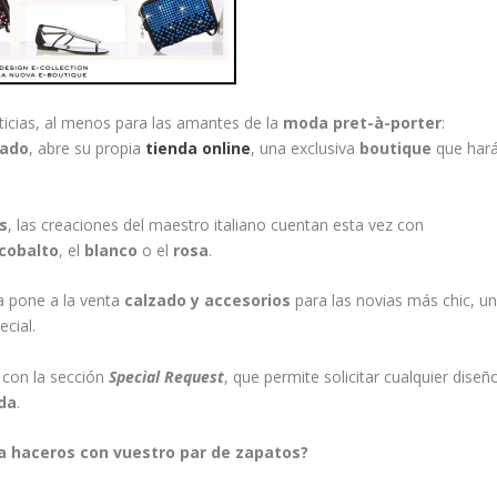
icias, al menos para las amantes de la
moda pret-à-porter
:
zado
, abre su propia
tienda online
, una exclusiva
boutique
que har
s
, las creaciones del maestro italiano cuentan esta vez con
cobalto
, el
blanco
o el
rosa
.
a pone a la venta
calzado y accesorios
para las novias más chic, u
ecial.
 con la sección
Special Request
, que permite solicitar cualquier diseñ
oda
.
a haceros con vuestro par de zapatos?