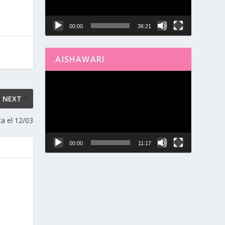
00:00
36:21
AISHAWARI
Reproductor
de
NEXT
vídeo
a el 12/03
00:00
11:17