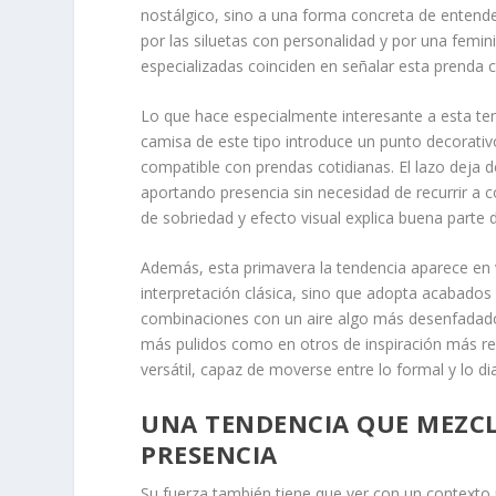
nostálgico, sino a una forma concreta de entender
por las siluetas con personalidad y por una femin
especializadas coinciden en señalar esta prenda c
Lo que hace especialmente interesante a esta ten
camisa de este tipo introduce un punto decorativ
compatible con prendas cotidianas. El lazo deja d
aportando presencia sin necesidad de recurrir a 
de sobriedad y efecto visual explica buena parte d
Además, esta primavera la tendencia aparece en ve
interpretación clásica, sino que adopta acabados
combinaciones con un aire algo más desenfadado.
más pulidos como en otros de inspiración más re
versátil, capaz de moverse entre lo formal y lo di
UNA TENDENCIA QUE MEZCL
PRESENCIA
Su fuerza también tiene que ver con un contexto