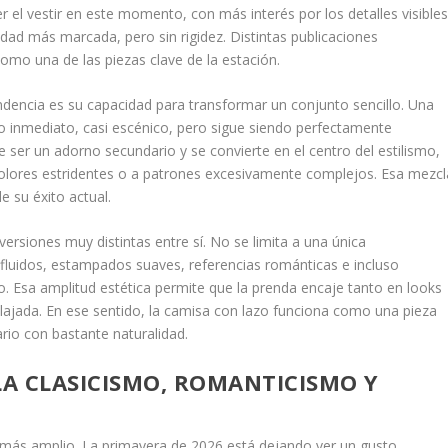
 el vestir en este momento, con más interés por los detalles visibles
idad más marcada, pero sin rigidez. Distintas publicaciones
omo una de las piezas clave de la estación.
dencia es su capacidad para transformar un conjunto sencillo. Una
o inmediato, casi escénico, pero sigue siendo perfectamente
e ser un adorno secundario y se convierte en el centro del estilismo,
colores estridentes o a patrones excesivamente complejos. Esa mezcl
e su éxito actual.
rsiones muy distintas entre sí. No se limita a una única
 fluidos, estampados suaves, referencias románticas e incluso
 Esa amplitud estética permite que la prenda encaje tanto en looks
lajada. En ese sentido, la camisa con lazo funciona como una pieza
ario con bastante naturalidad.
A CLASICISMO, ROMANTICISMO Y
 más amplio. La primavera de 2026 está dejando ver un gusto