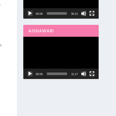
,
00:00
36:21
AISHAWARI
Reproductor
a
de
vídeo
00:00
11:17