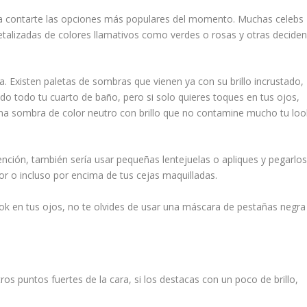
a contarte las opciones más populares del momento. Muchas celebs
alizadas de colores llamativos como verdes o rosas y otras decide
a. Existen paletas de sombras que vienen ya con su brillo incrustado,
ndo todo tu cuarto de baño, pero si solo quieres toques en tus ojos,
una sombra de color neutro con brillo que no contamine mucho tu loo
nción, también sería usar pequeñas lentejuelas o apliques y pegarlo
or o incluso por encima de tus cejas maquilladas.
look en tus ojos, no te olvides de usar una máscara de pestañas negra
s puntos fuertes de la cara, si los destacas con un poco de brillo,