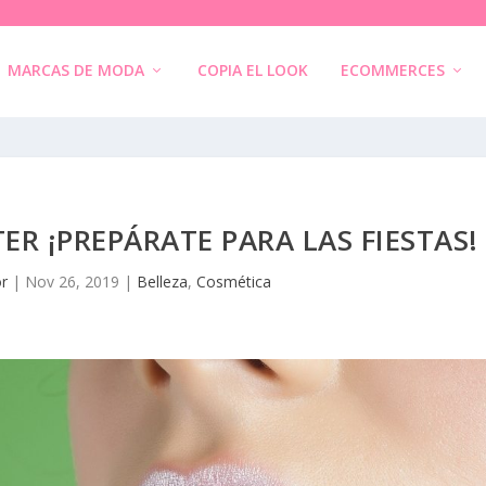
MARCAS DE MODA
COPIA EL LOOK
ECOMMERCES
ER ¡PREPÁRATE PARA LAS FIESTAS!
or
|
Nov 26, 2019
|
Belleza
,
Cosmética