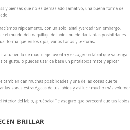
ress y piensas que no es demasiado llamativo, una buena forma de
zado.
 hacíamos rápidamente, con un solo labial ¿verdad? Sin embargo,
ue el mundo del maquillaje de labios puede dar tantas posibilidades
al forma que en los ojos, varios tonos y texturas.
r a tu tienda de maquillaje favorita y escoger un labial que ya tenga
ás te guste, o puedes usar de base un pintalabios mate y aplicar
e también dan muchas posibilidades y una de las cosas que te
ar las zonas estratégicas de tus labios y así lucir mucho más volumen
l interior del labio, ¡pruébalo! Te aseguro que parecerá que tus labios
ECEN BRILLAR