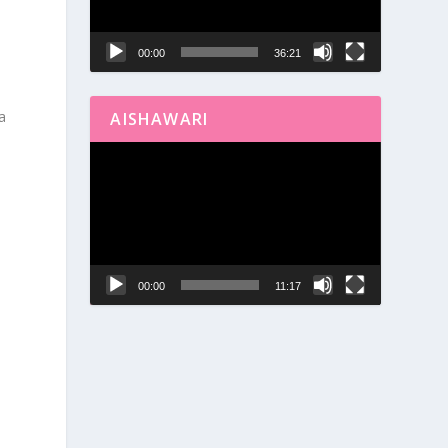
00:00
36:21
a
AISHAWARI
Reproductor
de
vídeo
00:00
11:17