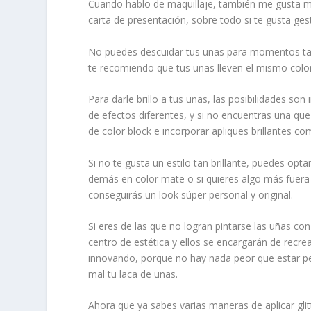
Cuando hablo de maquillaje, también me gusta m
carta de presentación, sobre todo si te gusta gest
No puedes descuidar tus uñas para momentos tan 
te recomiendo que tus uñas lleven el mismo color
Para darle brillo a tus uñas, las posibilidades son 
de efectos diferentes, y si no encuentras una qu
de color block e incorporar apliques brillantes co
Si no te gusta un estilo tan brillante, puedes opt
demás en color mate o si quieres algo más fuera d
conseguirás un look súper personal y original.
Si eres de las que no logran pintarse las uñas co
centro de estética y ellos se encargarán de recre
innovando, porque no hay nada peor que estar perf
mal tu laca de uñas.
Ahora que ya sabes varias maneras de aplicar glit