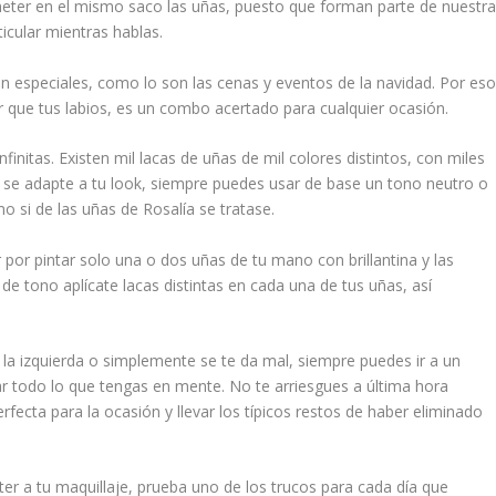
eter en el mismo saco las uñas, puesto que forman parte de nuestr
icular mientras hablas.
especiales, como lo son las cenas y eventos de la navidad. Por eso
 que tus labios, es un combo acertado para cualquier ocasión.
infinitas. Existen mil lacas de uñas de mil colores distintos, con miles
e se adapte a tu look, siempre puedes usar de base un tono neutro o
mo si de las uñas de Rosalía se tratase.
ar por pintar solo una o dos uñas de tu mano con brillantina y las
e tono aplícate lacas distintas en cada una de tus uñas, así
n la izquierda o simplemente se te da mal, siempre puedes ir a un
ar todo lo que tengas en mente. No te arriesgues a última hora
ecta para la ocasión y llevar los típicos restos de haber eliminado
ter a tu maquillaje, prueba uno de los trucos para cada día que